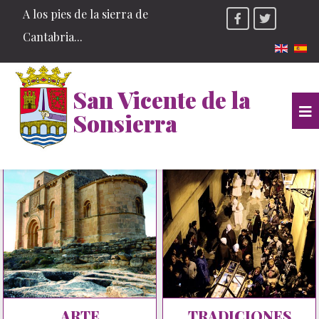
A los pies de la sierra de
Cantabria...
Seleccio
San Vicente de la
Sonsierra
ARTE
TRADICIONES