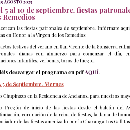
19 AGOSTO 2025
l 5 al 10 de septiembre, fiestas patronal
s Remedios
acercan las fiestas patronales de septiembre. Infórmate aqu
stas en Honor a la Virgen de los Remedios:
 actos festivos del verano en San Vicente de la Sonsierra culm
ronales: dianas con almuerzo para comenzar el día, enc
aciones infantiles, verbenas, toros de fuego...
éis descargar el programa en pdf
AQUÍ.
 5 de Septiembre.
Viernes
00 Chupinazo en la Residencia de Ancianos, para nuestros mayo
00 Pregón de inicio de las fiestas desde el balcón del A
tinuación, coronación de la reina de fiestas, la dama de honor
nciador de las fiestas amenizado por la Charanga Los Gallitos