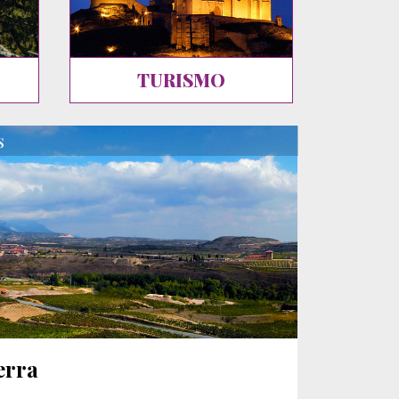
TURISMO
s
erra