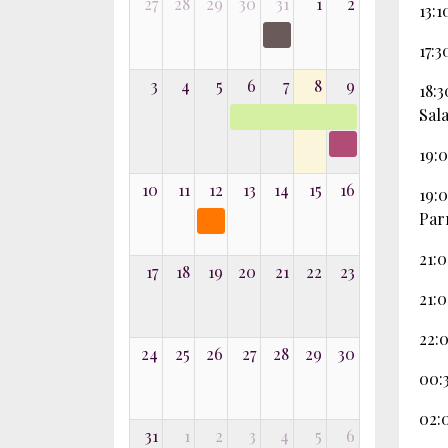
27
28
29
30
31
1
2
13:1
17:3
3
4
5
6
7
8
9
18:
Sala
19:
10
11
12
13
14
15
16
19:
Par
21:
17
18
19
20
21
22
23
21:
22:
24
25
26
27
28
29
30
00:
02:
31
1
2
3
4
5
6