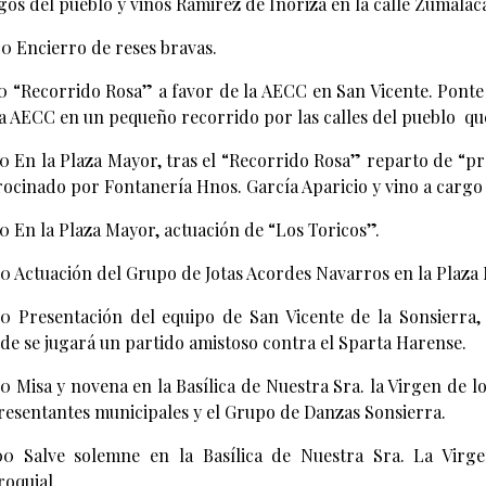
gos del pueblo y vinos Ramirez de Inoriza en la calle Zumalac
30 Encierro de reses bravas.
00 “Recorrido Rosa” a favor de la AECC en San Vicente. Ponte
la AECC en un pequeño recorrido por las calles del pueblo qu
00 En la Plaza Mayor, tras el “Recorrido Rosa” reparto de “p
rocinado por Fontanería Hnos. García Aparicio y vino a cargo
00 En la Plaza Mayor, actuación de “Los Toricos”.
00 Actuación del Grupo de Jotas Acordes Navarros en la Plaza
00 Presentación del equipo de San Vicente de la Sonsierra,
de se jugará un partido amistoso contra el Sparta Harense.
00 Misa y novena en la Basílica de Nuestra Sra. la Virgen de
resentantes municipales y el Grupo de Danzas Sonsierra.
00 Salve solemne en la Basílica de Nuestra Sra. La Vir
roquial.