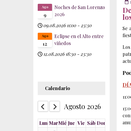
Noches de San Lorenzo
Ago
De
2026
9
lo
09.08.2026
11:00
-
23:30
Se 
fie
Eclipse en el Alto entre
Ago
viñedos
12
Los
12.08.2026
18:30
-
23:30
pat
actu
Pod
DÍA
Calendario
11:
Agosto 2026
13:
con
anu
Lun
Mar
Mié
Jue
Vie
Sáb
Dom