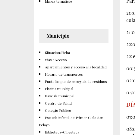
Par
Mapas temáticos
20:
col
21:
Municipio
22:
Situación/Ficha
22:
Vías / Acceso
Aparcamientos y acceso a la localidad
00:
Horario de transportes
02:
Punto limpio de recogida de residuos
Piscina municipal
04:
Bascula municipal
Centro de Salud
DÍA
Colegio Público
07:
Escuela infantil de Primer Ciclo San
Pelayo
08:
Biblioteca-Ciberteca