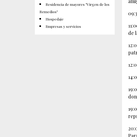
ami
Residencia de mayores "Virgen de los
Remedios"
09:
Hospedaje
11:
Empresas y servicios
de 
12:
pat
12:
14:
19:
don
19:
rep
20:
Par