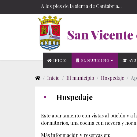
A los pies de la sierra de Cantabria...
San Vicente 
INICIO
EL MUNICIPIO
AYU
Inicio
El municipio
Hospedaje
Ap
Hospedaje
Este apartamento con vistas al pueblo y a 
dormitorios, una cocina con nevera y horno,
Más información y reservas en: