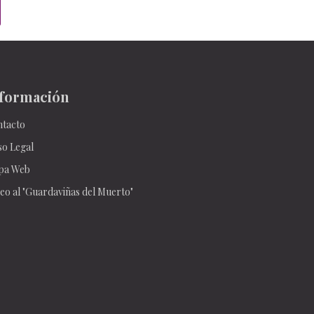
formación
tacto
so Legal
pa Web
eo al "Guardaviñas del Muerto"