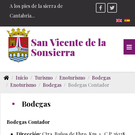
A los pies de la sierra de
Cantabria...
Seleccio
San Vicente de la
Sonsierra
Inicio
Turismo
Enoturismo
Bodegas
Enoturismo
Bodegas
Bodegas Contador
Bodegas
Bodegas Contador
Dirección:
Ctra. Baños de Ebro, Km. 1 , C.P 26338