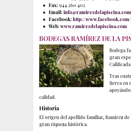
Fax:
944 260 402
Email:
info@ramirezdelapiscina.com
Facebook:
http://www.facebook.com
Web:
www.ramirezdelapiscina.com
BODEGAS RAMÍREZ DE LA PI
Bodega fam
gran expe
Calificada
Tras cuatr
tierra en 
apoyándos
calidad.
Historia
El origen del apellido familiar, Ramírez de
gran riqueza histórica.