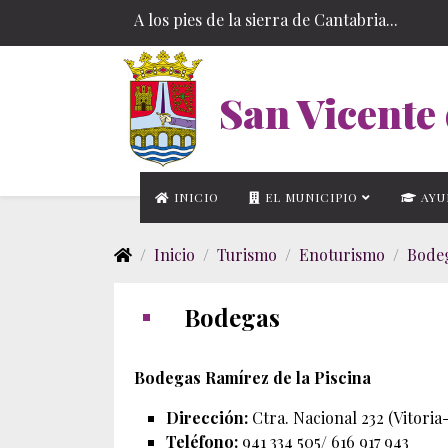
A los pies de la sierra de Cantabria...
San Vicente 
INICIO
EL MUNICIPIO
AYU
Inicio
Turismo
Enoturismo
Bode
Bodegas
Bodegas Ramírez de la Piscina
Dirección:
Ctra. Nacional 232 (Vitori
Teléfono:
941 334 505/ 616 917 943