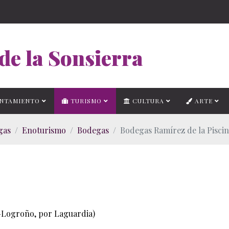
de la Sonsierra
NTAMIENTO
TURISMO
CULTURA
ARTE
gas
Enoturismo
Bodegas
Bodegas Ramírez de la Pisci
a-Logroño, por Laguardia)