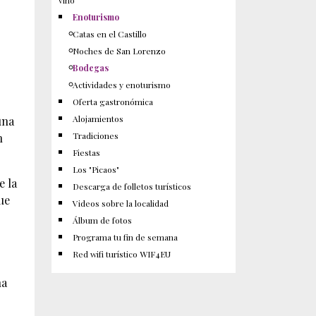
vino
Enoturismo
Catas en el Castillo
Noches de San Lorenzo
Bodegas
Actividades y enoturismo
Oferta gastronómica
Alojamientos
una
Tradiciones
n
Fiestas
Los "Picaos"
e la
Descarga de folletos turísticos
que
Videos sobre la localidad
Álbum de fotos
Programa tu fin de semana
Red wifi turístico WIF4EU
na