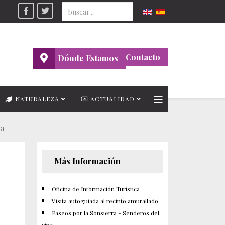
Seleccione su idioma
Contacto
Dónde Estamos
NATURALEZA
ACTUALIDAD
na
Más Información
Oficina de Información Turística
Visita autoguiada al recinto amurallado
Paseos por la Sonsierra - Senderos del