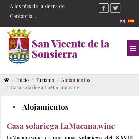
A los pies de la sierra de
Cantabria...
Seleccio
San Vicente de la
Sonsierra
Inicio
Turismo
Alojamientos
Casa solariega LaMacana.wine
Alojamientos
Casa solariega LaMacana.wine
LaMacana.wine es una
casa solariega del S.XVIII