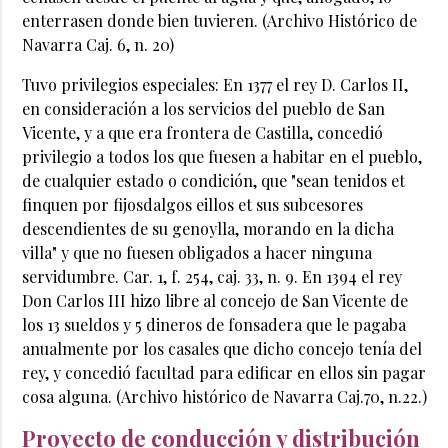
enterrasen donde bien tuvieren. (Archivo Histórico de
Navarra Caj. 6, n. 20)
Tuvo privilegios especiales: En 1377 el rey D. Carlos II,
en consideración a los servicios del pueblo de San
Vicente, y a que era frontera de Castilla, concedió
privilegio a todos los que fuesen a habitar en el pueblo,
de cualquier estado o condición, que "sean tenidos et
finquen por fijosdalgos eillos et sus subcesores
descendientes de su genoylla, morando en la dicha
villa" y que no fuesen obligados a hacer ninguna
servidumbre. Car. 1, f. 254, caj. 33, n. 9. En 1394 el rey
Don Carlos III hizo libre al concejo de San Vicente de
los 13 sueldos y 5 dineros de fonsadera que le pagaba
anualmente por los casales que dicho concejo tenía del
rey, y concedió facultad para edificar en ellos sin pagar
cosa alguna. (Archivo histórico de Navarra Caj.70, n.22.)
Proyecto de conducción y distribución