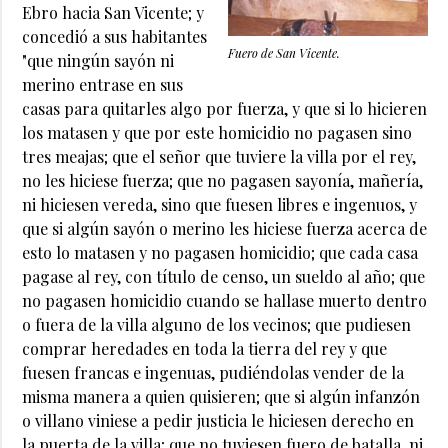
Ebro hacia San Vicente; y
concedió a sus habitantes
Fuero de San Vicente.
"que ningún sayón ni
merino entrase en sus
casas para quitarles algo por fuerza, y que si lo hicieren
los matasen y que por este homicidio no pagasen sino
tres meajas; que el señor que tuviere la villa por el rey,
no les hiciese fuerza; que no pagasen sayonía, mañería,
ni hiciesen vereda, sino que fuesen libres e ingenuos, y
que si algún sayón o merino les hiciese fuerza acerca de
esto lo matasen y no pagasen homicidio; que cada casa
pagase al rey, con título de censo, un sueldo al año; que
no pagasen homicidio cuando se hallase muerto dentro
o fuera de la villa alguno de los vecinos; que pudiesen
comprar heredades en toda la tierra del rey y que
fuesen francas e ingenuas, pudiéndolas vender de la
misma manera a quien quisieren; que si algún infanzón
o villano viniese a pedir justicia le hiciesen derecho en
la puerta de la villa; que no tuviesen fuero de batalla, ni