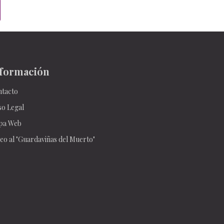
formación
tacto
so Legal
pa Web
eo al "Guardaviñas del Muerto"