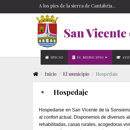
A los pies de la sierra de Cantabria...
San Vicente 
INICIO
EL MUNICIPIO
AYU
Inicio
El municipio
Hospedaje
Hospedaje
Hospedarse en San Vicente de la Sonsierra
al confort actual. Disponemos de diversos 
rehabilitadas, casas rurales, acogedoras viv