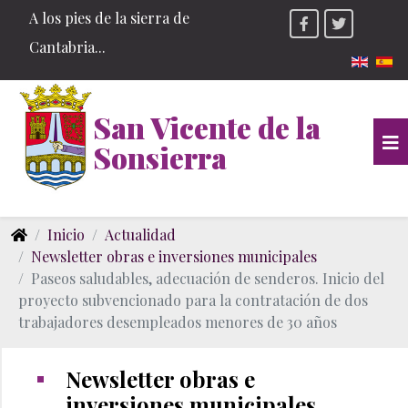
A los pies de la sierra de
Cantabria...
Seleccio
San Vicente de la
Sonsierra
Inicio
Actualidad
Newsletter obras e inversiones municipales
Paseos saludables, adecuación de senderos. Inicio del
proyecto subvencionado para la contratación de dos
trabajadores desempleados menores de 30 años
Newsletter obras e
inversiones municipales