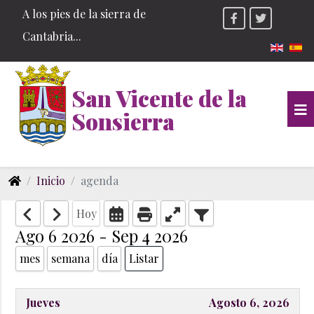
A los pies de la sierra de
Cantabria...
Seleccio
San Vicente de la
Sonsierra
Inicio
agenda
Hoy
Ago 6 2026 - Sep 4 2026
mes
semana
día
Listar
Jueves
Agosto 6, 2026