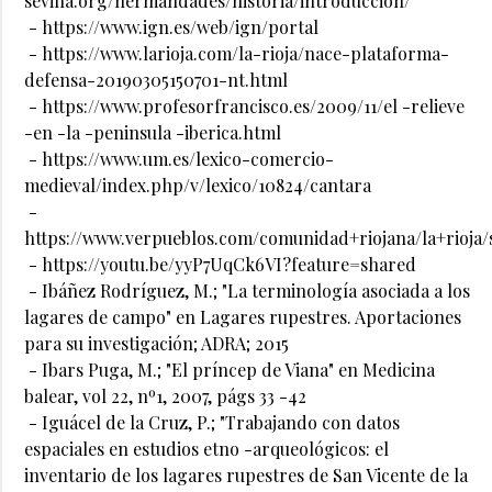
sevilla.org/hermandades/historia/introduccion/
- https://www.ign.es/web/ign/portal
- https://www.larioja.com/la-rioja/nace-plataforma-
defensa-20190305150701-nt.html
- https://www.profesorfrancisco.es/2009/11/el -relieve
-en -la -peninsula -iberica.html
- https://www.um.es/lexico-comercio-
medieval/index.php/v/lexico/10824/cantara
-
https://www.verpueblos.com/comunidad+riojana/la+rioja/
- https://youtu.be/yyP7UqCk6VI?feature=shared
- Ibáñez Rodríguez, M.; "La terminología asociada a los
lagares de campo" en Lagares rupestres. Aportaciones
para su investigación; ADRA; 2015
- Ibars Puga, M.; "El príncep de Viana" en Medicina
balear, vol 22, nº1, 2007, págs 33 -42
- Iguácel de la Cruz, P.; "Trabajando con datos
espaciales en estudios etno -arqueológicos: el
inventario de los lagares rupestres de San Vicente de la