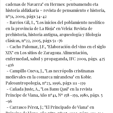
cadenas de Navarra" en Hermes: pentsamendu eta
historia aldizkaria = revista de pensamiento e historia,
nº31, 2009, págs 34-42
- Barrios Gil, I., "Los inicios del poblamiento neolítico
en la provincia de La Rioja" en Veleia: Revista de
prehistoria, historia antigua, arqueología y filología
clásicas, nº22, 2005, págs 51 -76
- Cacho Palomar, J.F., "Elaboración del vino en el siglo
XIX" en Los sitios de Zaragoza. Alimentación,
enfermedad, salud y propaganda, IFC 2009, págs. 425
-436
- Campillo Cueva, J., "Las necrópolis cristinanas
medievales en la comarca mirandesa" en Kobie.
Paleoantropología, nº23, 1996, págs 111 -139
- Cañada Juste, A., "Los Banu Qasi" en la revista
Príncipe de Viana, Año nº41, Nº 158 -159, 1980, págs. 5
-96
- Carrasco Pérez, J.; "El Principado de Viana" en