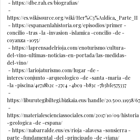
- https://dbe.rah.es/biografias/
-
https://es.wikisource.org/wiki/Her%C3%A1ldica,_Parte_II
- https://espanaenlahistoria.org/episodios/primer -
concilio -tras -la -invasion -islamica -concilio -de -
coyanza -1055/
- https://laprensadelrioja.com/enoturismo/cultura-
del-vino-ultimas-noticias-en-portada/las-medidas-
del-vino/
- https://lariojaturismo.com/lugar -de -
interes/conjunto -arqueologico -de -santa -maria -de
-la -piscina/4e718b2c -27c4 -4bc9 -b83c -7b3bfe575337
-
https://liburutegibiltegi.bizkaia.eus/handle/20.500.11938/6
-
https://materialescienciassociales.com/2017/10/09/historia
-geologica -de -espana/
- https://nabarralde.eus/es/rioja -alavesa -sonsierra -
parte -fundamental -del -principado -de -viana/