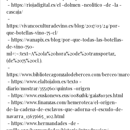
- https://riojadigital.es/el -dolmen -neolitico -de -la -
cascaja/
-
https://vivancoculturadevino.es/blog/2017/03/24/por-
que-botellas-vino-75-cl/
- https://wanapix.es/blog/por-que-todas-las-botellas-
de-vino-750-
ml#:~:text=A%20la%20hora%20de%20transportar,
(de%2075%20cl.).
-
https://www.bibliotecagonzalodeberceo.com/berceo/mar
- https://www.elaltojalon.es/texto -
diario/mostrar/3551760/quintos -origen
- https://www.euskonews.eus/0081zbk/gaia8103es.html
- https://www.finanzas.com/hemeroteca/el-origen-
de-la-cadena-de-esclavos-que-adorna-el-escudo-de-
navarra_13635665_102.html
- https://www.hermandades -de -