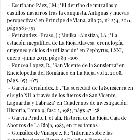
- Escribano Páez, J.M.; "El derribo de murallas y
castillos navarros tras la conquista. Antiguas y nuevas
perspectivas" en Príncipe de Viana, año 72, nº 254, 2011,
págs 583-597
- Fernández -Eraso, J.; Mujika -Alustiza, J.A.; "La
estación megalítica de La Rioja Alavesa: cronología,
orígenes y ciclos de utilización" en Zephyrus, LXXI,
enero -junio 2013, págs 89 -106
- Foncea Lopez, R., "San Vicente de la Sonsierra" en
Enciclopedia del Románico en La Rioja, vol 2, 2008,
págs. 653 -673
- García Fernández, E., "La sociedad de la Sonsierra en
el siglo XII a través de los fueros de San Vicente,
Laguardia y Labraza" en Cuadernos de investigación:
Historia, Tomo 9, fasc 2, 1983, págs 47 -58
- García Prado, J. et alii, Historia de La Rioja, Caja de
Ahorros de La Rioja, 1983, en tres tomos
- González de Viñaspre, R.; "Informe sobre las