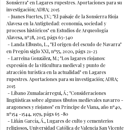
Sonsierra" en Lagares rupestres. Aportaciones para su
investigación; ADRA; 2015
- Juanes Fuertes, J.V.; "El paisaje de la Sonsierra Rioja
Alavesa en la Antigüedad: economía, sociedad y
procesos históricos" en Estudios de Arqueología
Alavesa, nº28, 2017, págs 63-340
- Landa Elbusto, L., "El origen del escudo de Navarra"
en Pregón siglo XXI, nº55, 2020, págs 21-23
- Larreina González, M.; "Los lagares riojanos:
expresión de la viticultura medieval y punto de
atracción turística en la actualidad" en Lagares
rupestres. Aportaciones para su investigación; ADRA;
2015
- Líbano Zumalacárregui, Á.; "Consideraciones
lingüísticas sobre algunos tibutos medievales navarro -
aragoneses y riojanos" en Príncipe de Viana, año nº40,
nº154 -1544, 1979, págs 65 -80
- Liñán García, Á., Lugares de culto y cementerios
religiosos, Universidad Católica de Valencia San Vicente