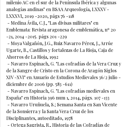
milenio AC en el sur de la Península Ibérica y algunas
analogías andinas" en BSAA Arqueología, LXXXV -
LXXXVI, 2019 -2020, págs 76 -118
- Medina Ávila, C.J., "Las divisas militares" en
Emblemata: Revista aragonesa de emblemática, nº 20
-21, 2014 -2015. págs 201 -229
- Moya Valgañón, J.G., Ruiz Navarro Pérez, J., Arrúe
Ugarte, B., Castillos y fortalezas de La Rioja, Caja de
Ahorros de La Rioja, 1992
- Navarro Espinach, G. "Las cofradías de la Vera Cruz y
de la Sangre de Cristo en la Corona de Aragón Siglos
XIV -XVI" en Anuario de Estudios Medievales 36/2 julio -
diciembre de 2006 (pp. 583 -611)
- Navarro Espinach, G. "Las cofradías medievales en
España" en Historia 396 num 1, 2014, págs. 107 -133
- Navarro Uruñuela, S.; Semana Santa en San Vicente
de la Sonsierra y la Santa Vera Cruz de los
Disciplinantes, autoeditado, 1978
- Ortega Sagrista, R., Historia de las Cofradías de