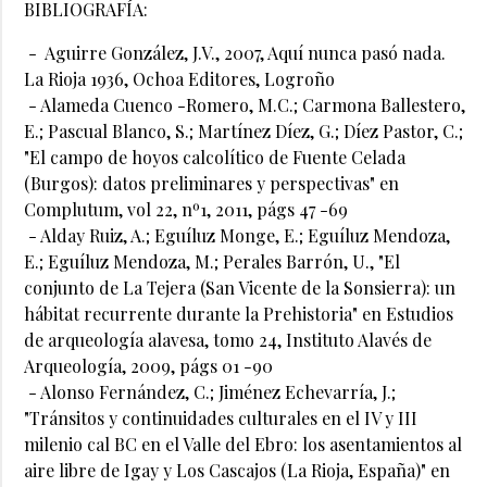
BIBLIOGRAFÍA:
- Aguirre González, J.V., 2007, Aquí nunca pasó nada.
La Rioja 1936, Ochoa Editores, Logroño
- Alameda Cuenco -Romero, M.C.; Carmona Ballestero,
E.; Pascual Blanco, S.; Martínez Díez, G.; Díez Pastor, C.;
"El campo de hoyos calcolítico de Fuente Celada
(Burgos): datos preliminares y perspectivas" en
Complutum, vol 22, nº1, 2011, págs 47 -69
- Alday Ruiz, A.; Eguíluz Monge, E.; Eguíluz Mendoza,
E.; Eguíluz Mendoza, M.; Perales Barrón, U., "El
conjunto de La Tejera (San Vicente de la Sonsierra): un
hábitat recurrente durante la Prehistoria" en Estudios
de arqueología alavesa, tomo 24, Instituto Alavés de
Arqueología, 2009, págs 01 -90
- Alonso Fernández, C.; Jiménez Echevarría, J.;
"Tránsitos y continuidades culturales en el IV y III
milenio cal BC en el Valle del Ebro: los asentamientos al
aire libre de Igay y Los Cascajos (La Rioja, España)" en