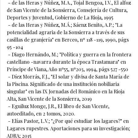
- de las Heras y Núñez, M.A., Tojal Bengoa, I.V., El alfoz
de San Vicente de la Sonsierra, Consejería de Cultura,
Deportes y Juventud, Gobierno de La Rioja, 1995
- de las Heras y Núñez, M.Á.; Sáenz Benito, A.P.; "La
potencialidad agraria de la Sonsierra a través de sus
casillas de granjería" en Berceo, nº 118 -119, 1990, págs
95 -104
- Diago Hernándo, M.; "Política y guerra en la frontera
castellano -navarra durante la época Trastamara" en
Príncipe de Viana, Año nº55, nº203, 1994, págs 527 -550
- Díez Morrás, F.J., "El solar y divisa de Santa María de
la Piscina. Significado de una institución nobiliaria
singular" en las IX Jornadas del Románico en la Rioja
Alta, San Vicente de la Sonsierra, 2019
- Eguiluz Monge, J.R., El libro de San Vicente,
autoeditado, en 2 tomos, 2020.
- Elías Pastor, L.V.; "¿Por qué estudiar los lagares?" en
Lagares rupestres. Aportaciones para su investigación;
ADRA; 2015