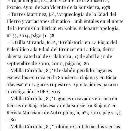
- Tojal Bengoa, I.V., San Vicente de la Sonsierra,
Excmo. Ayto. de San Vicente de la Sonsierra, 1978
- Torres Martínez, J.F., "Arqueología de la Edad del
Hierro y variaciones climático -ambientales en el norte
de la Península Ibérica" en Kobie. Paleoantropología,
nº 33, 2014, págs 31 -58
- Utrilla Miranda, M.P., "Prehistoria en La Rioja: del
Paleolítico a la Edad del Bronce" en La Rioja, tierra
abierta: catedral de Calahorra , 15 de abril a 30 de
septiembre de 2000, 2000, págs 69-86
- Velilla Córdoba, S.; "El eslabón perdido: lagares
excavados en roca en la Sonsierra riojana y en Rioja
Alavesa" en Lagares rupestres. Aportaciones para su
investigación; ADRA; 2015
- Velilla Córdoba, S.; "Lagares excavados en roca en
tierras de Rioja Alavesa y de la Sonsierra Riojana" en
Revista Murciana de Antropología, nº7, 2001, págs. 173
-180
- Velilla Córdoba, S.; "Toloño y Cantabria, dos sierras: