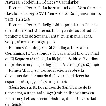
Navarra, Sección III, Códices y Cartularios.
- Recuenco Pérez, J. "La hermandad de la Vera Cruz de
Navalón en el siglo XVIII" en Archivo Conquense num 2,
págs. 211 a 246
- Recuenco Pérez, J. "Religiosidad popular en Cuenca
durante la Edad Moderna. El origen de las cofradías
penitenciales de Semana Santa" en Hispania Sacra,
vol.53, nº107, 2011, págs. 7 -30
- Rodanés Vicente, J.M.; Gil Zubillaga, L.; Aranda
Contamina, P.; "Los fondos de cabaña del Bronce Final
en El Sequero (Arrúbal, La Rioja)" en Salduie. Estudios
de prehistoria y arqueología, nº 16, 2016, págs 185 -196
- Romeu Alfaro, S., "Consideraciones sobre la
desnaturatio" en Anuario de historia del derecho
español, nº41, 1971, págs. 1013 a 1026
- Sáenz Sierra, R., Los picaos de San Vicente de la
Sonsierra, autoeditado, 1977 (tesis de licenciatura en
Filosofía y Letras, sección Historia, de la Universidad
de Deusto)