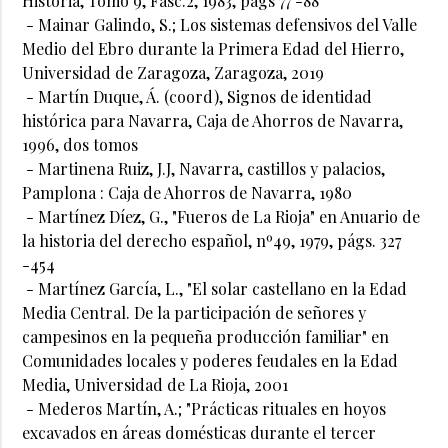
Historia, Tomo 9, Fasc.2, 1983, págs 77 -88
- Mainar Galindo, S.; Los sistemas defensivos del Valle
Medio del Ebro durante la Primera Edad del Hierro,
Universidad de Zaragoza, Zaragoza, 2019
- Martín Duque, Á. (coord), Signos de identidad
histórica para Navarra, Caja de Ahorros de Navarra,
1996, dos tomos
- Martinena Ruiz, J.J, Navarra, castillos y palacios,
Pamplona : Caja de Ahorros de Navarra, 1980
- Martínez Díez, G., "Fueros de La Rioja" en Anuario de
la historia del derecho español, nº49, 1979, págs. 327
-454
- Martínez García, L., "El solar castellano en la Edad
Media Central. De la participación de señores y
campesinos en la pequeña producción familiar" en
Comunidades locales y poderes feudales en la Edad
Media, Universidad de La Rioja, 2001
- Mederos Martín, A.; "Prácticas rituales en hoyos
excavados en áreas domésticas durante el tercer