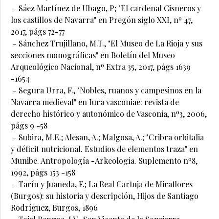
- Sáez Martínez de Ubago, P; "El cardenal Cisneros y
los castillos de Navarra" en Pregón siglo XXI, nº 47,
2017, págs 72-77
- Sánchez Trujillano, M.T., "El Museo de La Rioja y sus
secciones monográficas" en Boletín del Museo
Arqueológico Nacional, nº Extra 35, 2017, págs 1639
-1654
- Segura Urra, F., "Nobles, ruanos y campesinos en la
Navarra medieval" en Iura vasconiae: revista de
derecho histórico y autonómico de Vasconia, nº3, 2006,
págs 9 -58
- Subira, M.E.; Alesan, A.; Malgosa, A.; "Cribra orbitalia
y déficit nutricional. Estudios de elementos traza" en
Munibe. Antropología -Arkeología. Suplemento nº8,
1992, págs 153 -158
- Tarín y Juaneda, F.; La Real Cartuja de Miraflores
(Burgos): su historia y descripción, Hijos de Santiago
Rodríguez, Burgos, 1896