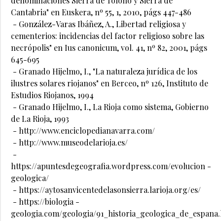
denominaciones Sierra de Toloño y Sierra de
Cantabria" en Euskera, nº 55, 1, 2010, págs 447-486
- González-Varas Ibáñez, A., Libertad religiosa y
cementerios: incidencias del factor religioso sobre las
necrópolis" en Ius canonicum, vol. 41, nº 82, 2001, págs
645-695
- Granado Hijelmo, I., "La naturaleza jurídica de los
ilustres solares riojanos" en Berceo, nº 126, Instituto de
Estudios Riojanos, 1994
- Granado Hijelmo, I., La Rioja como sistema, Gobierno
de La Rioja, 1993
- http://www.enciclopedianavarra.com/
- http://www.museodelarioja.es/
-
https://apuntesdegeografia.wordpress.com/evolucion -
geologica/
- https://aytosanvicentedelasonsierra.larioja.org/es/
- https://biologia -
geologia.com/geologia/91_historia_geologica_de_espana.