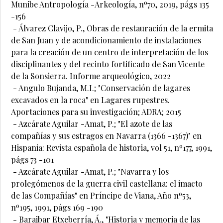
Munibe Antropología -Arkeología, nº70, 2019, págs 135
-156
- Álvarez Clavijo, P., Obras de restauración de la ermita
de San Juan y de acondicionamiento de instalaciones
para la creación de un centro de interpretación de los
disciplinantes y del recinto fortificado de San Vicente
de la Sonsierra. Informe arqueológico, 2022
- Angulo Bujanda, M.I.; "Conservación de lagares
excavados en la roca" en Lagares rupestres.
Aportaciones para su investigación; ADRA; 2015
- Azcárate Aguilar -Amat, P.; "El azote de las
compañías y sus estragos en Navarra (1366 -1367)" en
Hispania: Revista española de historia, vol 51, nº177, 1991,
págs 73 -101
- Azcárate Aguilar -Amat, P.; "Navarra y los
prolegómenos de la guerra civil castellana: el imacto
de las Compañías" en Príncipe de Viana, Año nº53,
nº195, 1991, págs 169 -190
- Baraibar Etxeberría, Á., "Historia y memoria de las