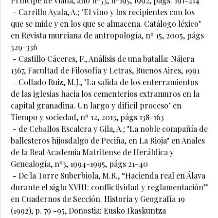
Príncipe de Viana, año nº53, nº195, 1992, págs. 191-214
- Carrillo Ayala, A.; "El vino y los recipientes con los
que se mide y en los que se almacena. Catálogo léxico"
en Revista murciana de antropología, nº 15, 2005, págs
329-336
- Castillo Cáceres, F., Análisis de una batalla: Nájera
1367, Facultad de Filosofía y Letras, Buenos Aires, 1991
- Collado Ruiz, M.J., "La salida de los enterramientos
de las iglesias hacia los cementerios extramuros en la
capital granadina. Un largo y difícil proceso" en
Tiempo y sociedad, nº 12, 2013, págs 138-163
- de Ceballos Escalera y Gila, A.; "La noble compañía de
ballesteros hijosdalgo de Peciña, en La Rioja" en Anales
de la Real Academia Matritense de Heráldica y
Genealogía, nº3, 1994-1995, págs 21-40
- De la Torre Suberbiola, M.R., “Hacienda real en Álava
durante el siglo XVIII: conflictividad y reglamentación”
en Cuadernos de Sección. Historia y Geografía 19
(1992), p. 79 -95, Donostia: Eusko Ikaskuntza