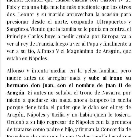
Foix y era una hija mucho más obediente que los otros
dos. Leonor y su marido aprovechan la ocasión para
presionar desde el norte, ocupando Ultrapuertos y
Sangüesa. Viendo que la familia se le ponía en contra, el
Príncipe Carlos huye a pedir ayuda por Europa: va a
ver al rey de Francia, luego a ver al Papa y finalmente a
ver a su tío, Alfonso V el Magnánimo de Aragón, que
estaba en Nápoles.
Alfonso V intenta mediar en la pelea familiar, pero
muere antes de arreglar nada y
sube al trono su
hermano don Juan, con el nombre de Juan II de
Aragón
. Si antes no soltaba el trono de Navarra por
miedo a quedarse sin nada, ahora tampoco lo suelta
porque tiene todo el poder que le daba ser el rey de
Aragón, Nápoles y Sicilia y no había quien le tosiera.
Ordenó a su hijo regresar de Nápoles con la promesa
de tratarse como padre e hijo, y firman la Concordia de
Barcelona de 1459 por la que Carlos rendía las plazas