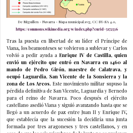
De Miguillen - Navarra - Mapa municipal.svg, CC BY-SA 4.0,
https://commons.wikimedia.org/w/index.php?curid=5172536
Tras la puesta en libertad de su líder el Príncipe de
Viana, los beamonteses se volvieron a sublevar y Carlos
volvió a pedir ayuda a
Enrique IV de Castilla, quien
envió un ejército que entró en Navarra en 1460 al
mando de Pedro Girón, maestre de Calatrava, y
ocupó Laguardia, San Vicente de la Sonsierra y la
zona de Los Arcos.
Este movimiento militar supuso la
pérdida definitiva de San Vicente, Laguardia y Bernedo
para el reino de Navarra. Poco después el ejército
castellano asedió Viana y siguió avanzando hasta que se
llegó a un acuerdo de paz entre Juan II y Enrique IV,
que establecía que la sucesión la decidiría una junta
formada por tres aragoneses y tres castellanos, y en