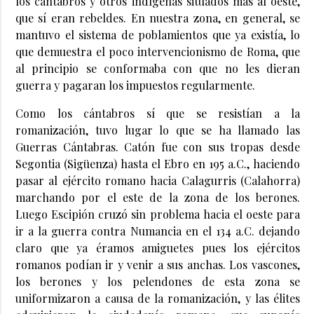
los cántabros y otros indígenas situados más al oeste,
que sí eran rebeldes. En nuestra zona, en general, se
mantuvo el sistema de poblamientos que ya existía, lo
que demuestra el poco intervencionismo de Roma, que
al principio se conformaba con que no les dieran
guerra y pagaran los impuestos regularmente.
Como los cántabros sí que se resistían a la
romanización, tuvo lugar lo que se ha llamado las
Guerras Cántabras. Catón fue con sus tropas desde
Segontia (Sigüenza) hasta el Ebro en 195 a.C., haciendo
pasar al ejército romano hacia Calagurris (Calahorra)
marchando por el este de la zona de los berones.
Luego Escipión cruzó sin problema hacia el oeste para
ir a la guerra contra Numancia en el 134 a.C. dejando
claro que ya éramos amiguetes pues los ejércitos
romanos podían ir y venir a sus anchas. Los vascones,
los berones y los pelendones de esta zona se
uniformizaron a causa de la romanización, y las élites