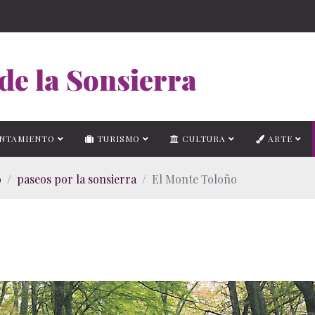
de la Sonsierra
NTAMIENTO
TURISMO
CULTURA
ARTE
o
paseos por la sonsierra
El Monte Toloño