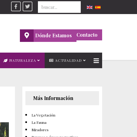
Seleccione su idioma
Contacto
Dónde Estamos
NATURALEZA
ACTUALIDAD
Más Información
La Vegetación
La Fauna
Miradores