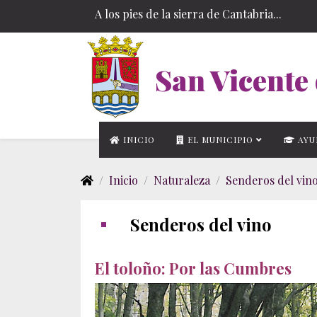
A los pies de la sierra de Cantabria...
San Vicente 
INICIO
EL MUNICIPIO
AYU
Inicio
Naturaleza
Senderos del vin
Senderos del vino
El toloño: Por las Cumbres