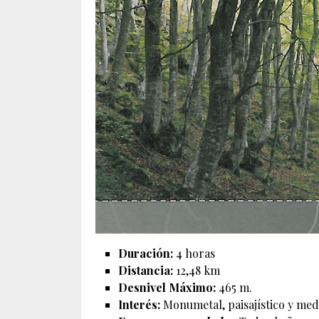
Duración:
4 horas
Distancia:
12,48 km
Desnivel Máximo:
465 m.
Interés:
Monumetal, paisajístico y med