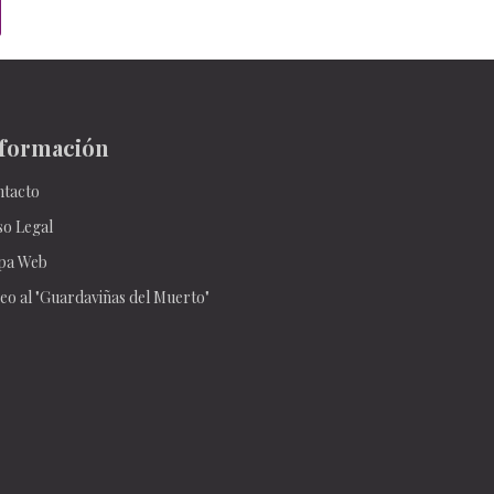
formación
tacto
so Legal
pa Web
eo al "Guardaviñas del Muerto"