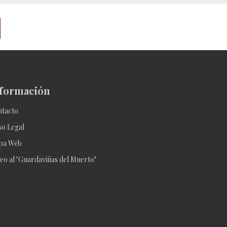
formación
tacto
so Legal
pa Web
eo al "Guardaviñas del Muerto"