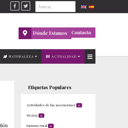
Seleccione su idioma
Contacto
Dónde Estamos
NATURALEZA
ACTUALIDAD
Etiquetas Populares
Actividades de las asociaciones
17
Fiestas
15
tión
turismo rural
15