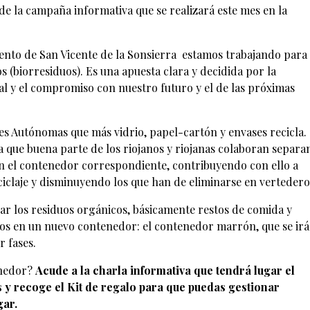
de la campaña informativa que se realizará este mes en la
iento de San Vicente de la Sonsierra estamos trabajando para
 (biorresiduos). Es una apuesta clara y decidida por la
l y el compromiso con nuestro futuro y el de las próximas
es Autónomas que más vidrio, papel-cartón y envases recicla.
 que buena parte de los riojanos y riojanas colaboran separ
n el contenedor correspondiente, contribuyendo con ello a
ciclaje y disminuyendo los que han de eliminarse en vertedero
r los residuos orgánicos, básicamente restos de comida y
los en un nuevo contenedor: el contenedor marrón, que se irá
r fases.
enedor?
Acude a la charla informativa que tendrá lugar el
s y recoge el Kit de regalo para que puedas gestionar
gar.