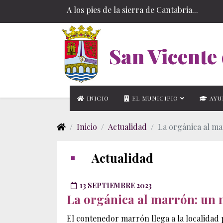
A los pies de la sierra de Cantabria...
San Vicente 
INICIO
EL MUNICIPIO
AYU
Inicio
Actualidad
La orgánica al m
Actualidad
13 SEPTIEMBRE 2023
La orgánica al marrón: un 
El contenedor marrón llega a la localidad 