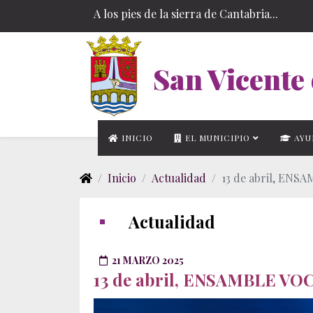
A los pies de la sierra de Cantabria...
San Vicente 
INICIO
EL MUNICIPIO
AYU
Inicio
Actualidad
13 de abril, ENS
Actualidad
21 MARZO 2025
13 de abril, ENSAMBLE VO