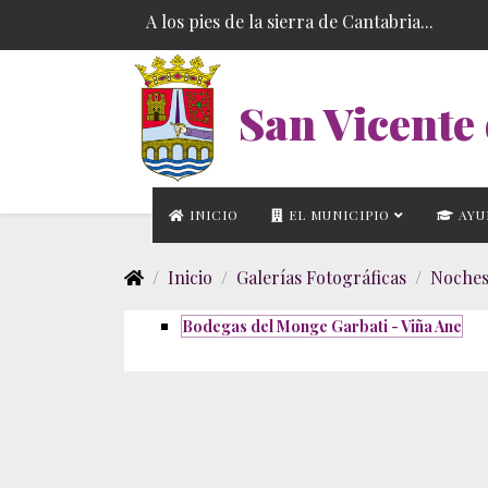
A los pies de la sierra de Cantabria...
San Vicente 
INICIO
EL MUNICIPIO
AYU
Inicio
Galerías Fotográficas
Noches
Bodegas del Monge Garbati - Viña Ane