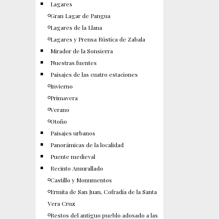
Lagares
Gran Lagar de Pangua
Lagares de la Llana
Lagares y Prensa Rústica de Zabala
Mirador de la Sonsierra
Nuestras fuentes
Paisajes de las cuatro estaciones
Invierno
Primavera
Verano
Otoño
Paisajes urbanos
Panorámicas de la localidad
Puente medieval
Recinto Amurallado
Castillo y Monumentos
Ermita de San Juan, Cofradía de la Santa
Vera Cruz
Restos del antiguo pueblo adosado a las