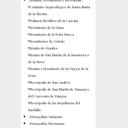
Ermitas, eremitorios y necrópolis
Conjunto Arqueológico de Santa María
de la Piscina
Dolmen Neolítico de la Cascaja
Eremitorio de la Llana
Eremitorio de la Peña Hueca
Eremitorios de Gobate
Ermita de Orzales
Ermita de San Martín de la Sonsierra o
de la Nava
Ermita y Eremitorio de la Virgen de la
Pena
Necrópolis de San Andrés
Necrópolis de San Martín de Pangua o
del Convento de Pangua
Necrópolis de las Sepulturas del
Bardallo
Fotografías Antiguas
Fotografías Nocturnas