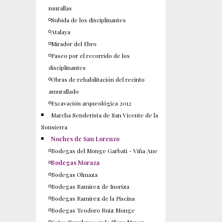
murallas
Subida de los disciplinantes
Atalaya
Mirador del Ebro
Paseo por el recorrido de los
disciplinantes
Obras de rehabilitación del recinto
amurallado
Excavación arqueológica 2012
Marcha Senderista de San Vicente de la
Sonsierra
Noches de San Lorenzo
Bodegas del Monge Garbati - Viña Ane
Bodegas Moraza
Bodegas Olmaza
Bodegas Ramirez de Inoriza
Bodegas Ramirez de la Piscina
Bodegas Teodoro Ruiz Monge