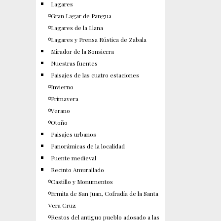
Lagares
Gran Lagar de Pangua
Lagares de la Llana
Lagares y Prensa Rústica de Zabala
Mirador de la Sonsierra
Nuestras fuentes
Paisajes de las cuatro estaciones
Invierno
Primavera
Verano
Otoño
Paisajes urbanos
Panorámicas de la localidad
Puente medieval
Recinto Amurallado
Castillo y Monumentos
Ermita de San Juan, Cofradía de la Santa
Vera Cruz
Restos del antiguo pueblo adosado a las