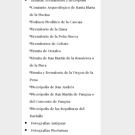
Ermitas, eremitorios y necrópolis
Conjunto Arqueológico de Santa María
de la Piscina
Dolmen Neolítico de la Cascaja
Eremitorio de la Llana
Eremitorio de la Peña Hueca
Eremitorios de Gobate
Ermita de Orzales
Ermita de San Martín de la Sonsierra o
de la Nava
Ermita y Eremitorio de la Virgen de la
Pena
Necrópolis de San Andrés
Necrópolis de San Martín de Pangua o
del Convento de Pangua
Necrópolis de las Sepulturas del
Bardallo
Fotografías Antiguas
Fotografías Nocturnas