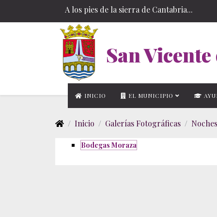
A los pies de la sierra de Cantabria...
San Vicente 
INICIO
EL MUNICIPIO
AYU
Inicio
Galerías Fotográficas
Noches
Bodegas Moraza