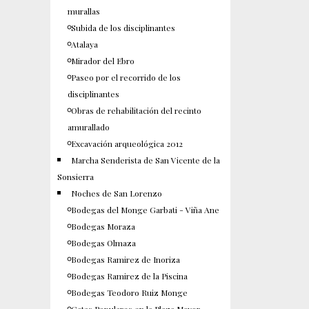
murallas
Subida de los disciplinantes
Atalaya
Mirador del Ebro
Paseo por el recorrido de los
disciplinantes
Obras de rehabilitación del recinto
amurallado
Excavación arqueológica 2012
Marcha Senderista de San Vicente de la
Sonsierra
Noches de San Lorenzo
Bodegas del Monge Garbati - Viña Ane
Bodegas Moraza
Bodegas Olmaza
Bodegas Ramirez de Inoriza
Bodegas Ramirez de la Piscina
Bodegas Teodoro Ruiz Monge