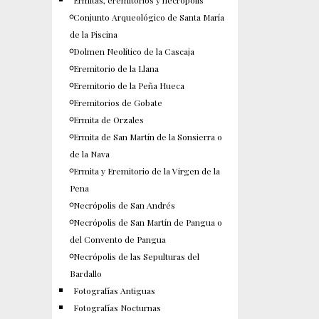
Ermitas, eremitorios y necrópolis
Conjunto Arqueológico de Santa María
de la Piscina
Dolmen Neolítico de la Cascaja
Eremitorio de la Llana
Eremitorio de la Peña Hueca
Eremitorios de Gobate
Ermita de Orzales
Ermita de San Martín de la Sonsierra o
de la Nava
Ermita y Eremitorio de la Virgen de la
Pena
Necrópolis de San Andrés
Necrópolis de San Martín de Pangua o
del Convento de Pangua
Necrópolis de las Sepulturas del
Bardallo
Fotografías Antiguas
Fotografías Nocturnas