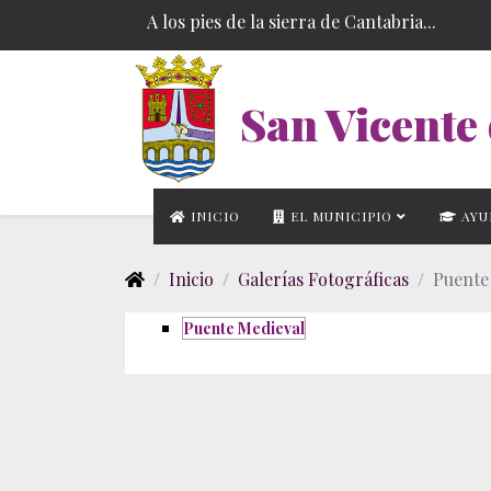
A los pies de la sierra de Cantabria...
San Vicente 
INICIO
EL MUNICIPIO
AYU
Inicio
Galerías Fotográficas
Puente
Puente Medieval