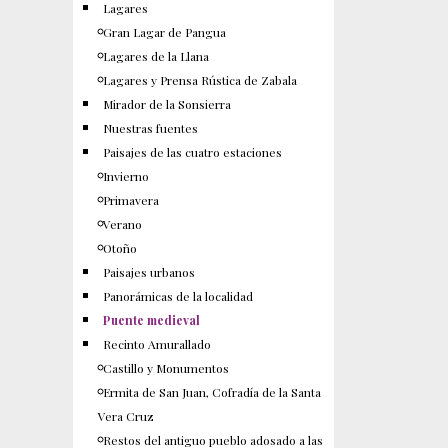
Lagares
Gran Lagar de Pangua
Lagares de la Llana
Lagares y Prensa Rústica de Zabala
Mirador de la Sonsierra
Nuestras fuentes
Paisajes de las cuatro estaciones
Invierno
Primavera
Verano
Otoño
Paisajes urbanos
Panorámicas de la localidad
Puente medieval
Recinto Amurallado
Castillo y Monumentos
Ermita de San Juan, Cofradía de la Santa
Vera Cruz
Restos del antiguo pueblo adosado a las